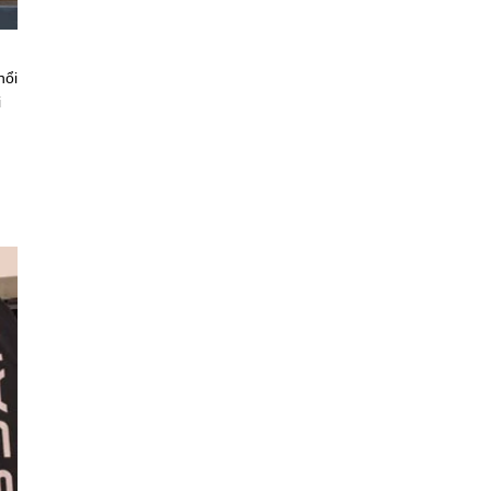
nổi
i