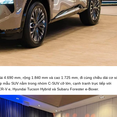
dài 4.690 mm, rộng 1.840 mm và cao 1.725 mm, đi cùng chiều dài cơ s
 mẫu SUV nằm trong nhóm C-SUV cỡ lớn, cạnh tranh trực tiếp với
R-V e, Hyundai Tucson Hybrid và Subaru Forester e-Boxer.