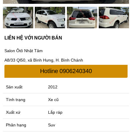
LIÊN HỆ VỚI NGƯỜI BÁN
Salon Ôtô Nhật Tâm
A8/33 Ql50, xã Bình Hưng, H. Bình Chánh
Hotline
0906240340
Sản xuất
2012
Tình trạng
Xe cũ
Xuất xứ
Lắp ráp
Phân hạng
Suv