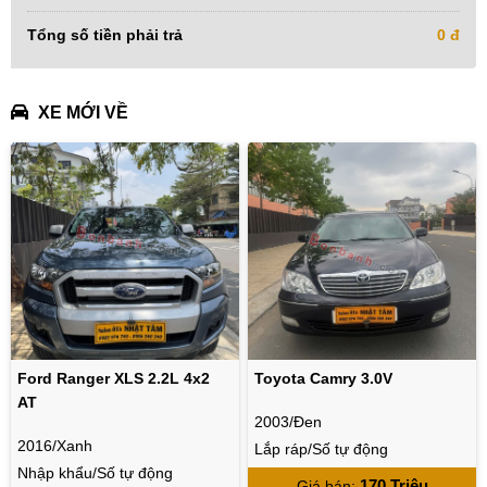
Tổng số tiền phải trả
0 đ
XE MỚI VỀ
Ford Ranger XLS 2.2L 4x2
Toyota Camry 3.0V
AT
2003/Đen
2016/Xanh
Lắp ráp/Số tự động
Nhập khẩu/Số tự động
170 Triệu
Giá bán
: