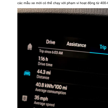
các mẫu xe mới có thể chạy với phạm vi hoạt động từ 400