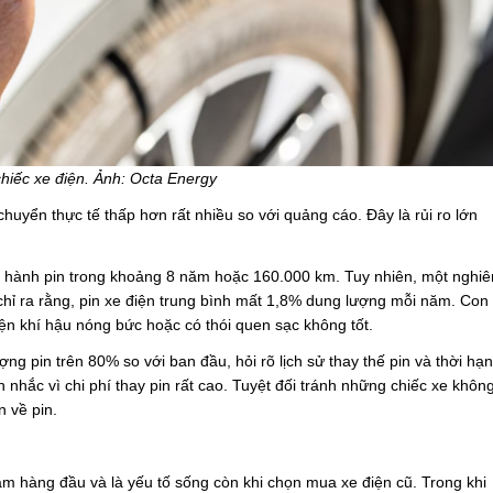
chiếc xe điện. Ảnh: Octa Energy
uyển thực tế thấp hơn rất nhiều so với quảng cáo. Đây là rủi ro lớn
 hành pin trong khoảng 8 năm hoặc 160.000 km. Tuy nhiên, một nghiê
hỉ ra rằng, pin xe điện trung bình mất 1,8% dung lượng mỗi năm. Con
ện khí hậu nóng bức hoặc có thói quen sạc không tốt.
ng pin trên 80% so với ban đầu, hỏi rõ lịch sử thay thế pin và thời hạn
nhắc vì chi phí thay pin rất cao. Tuyệt đối tránh những chiếc xe khôn
n về pin.
m hàng đầu và là yếu tố sống còn khi chọn mua xe điện cũ. Trong khi