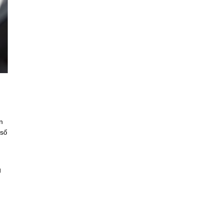
n
 số
g