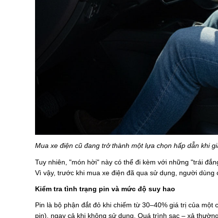
Mua xe điện cũ đang trở thành một lựa chọn hấp dẫn khi gi
Tuy nhiên, "món hời" này có thể đi kèm với những "trái đắ
Vì vậy, trước khi mua xe điện đã qua sử dụng, người dùng c
Kiểm tra tình trạng pin và mức độ suy hao
Pin là bộ phận đắt đỏ khi chiếm từ 30–40% giá trị của một c
pin), ngay cả khi không sử dụng. Quá trình sạc – xả thườn