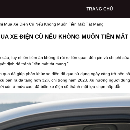
TRANG CHỦ
Khi Mua Xe Điện Cũ Nếu Không Muốn Tiền Mất Tật Mang
MUA XE ĐIỆN CŨ NẾU KHÔNG MUỐN TIỀN MẤT
ầu, tuy nhiên tiềm ẩn không ít rủi ro liên quan đến pin và chi phí sửa
yết định để tránh “tiền mất tật mang.”
m qua đã giúp phân khúc xe điện đã qua sử dụng ngày càng trở nên sô
n cũ bán ra đã tăng hơn 32% chỉ trong năm 2023. Xu hướng người dùng
mới còn ở mức cao, đã biến xe điện cũ thành một lựa chọn hấp dẫn.