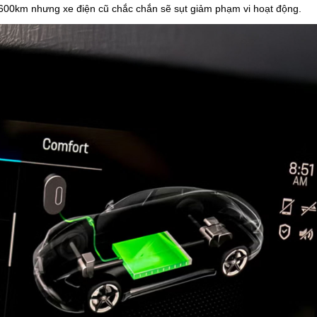
-600km nhưng xe điện cũ chắc chắn sẽ sụt giảm phạm vi hoạt động.