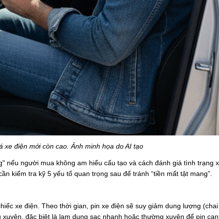
á xe điện mới còn cao. Ảnh minh họa do AI tạo
ng" nếu người mua không am hiểu cấu tạo và cách đánh giá tình trạng x
ần kiểm tra kỹ 5 yếu tố quan trọng sau để tránh “tiền mất tật mang”.
hiếc xe điện. Theo thời gian, pin xe điện sẽ suy giảm dung lượng (chai
g xuyên, đặc biệt là lạm dụng sạc nhanh hoặc thường xuyên để pin cạn