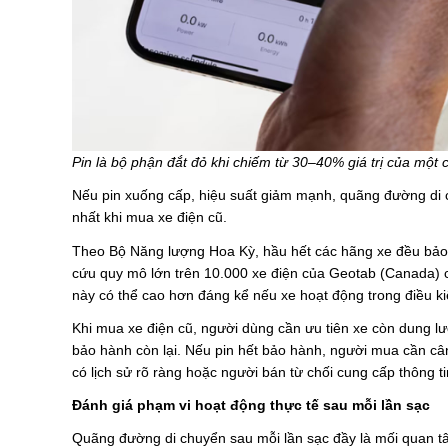
Pin là bộ phận đắt đỏ khi chiếm từ 30–40% giá trị của một 
Nếu pin xuống cấp, hiệu suất giảm mạnh, quãng đường di ch
nhất khi mua xe điện cũ.
Theo Bộ Năng lượng Hoa Kỳ, hầu hết các hãng xe đều bảo
cứu quy mô lớn trên 10.000 xe điện của Geotab (Canada) c
này có thể cao hơn đáng kể nếu xe hoạt động trong điều ki
Khi mua xe điện cũ, người dùng cần ưu tiên xe còn dung lượ
bảo hành còn lại. Nếu pin hết bảo hành, người mua cần cân 
có lịch sử rõ ràng hoặc người bán từ chối cung cấp thông ti
Đánh giá phạm vi hoạt động thực tế sau mỗi lần sạc
Quãng đường di chuyển sau mỗi lần sạc đầy là mối quan tâ