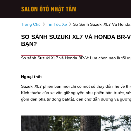
Trang Chủ
Tin Tức Xe
So Sánh Suzuki XL7 Và Honda
SO SÁNH SUZUKI XL7 VÀ HONDA BR-V
BẠN?
So sánh Suzuki XL7 và Honda BR-V: Lựa chọn nào là tối ưu c
Ngoại thất
Suzuki XL7 phiên bản mới chỉ có một số thay đổi nhẹ về thiế
Kích thước của xe vẫn giữ nguyên như phiên bản trước, với
gồm đèn pha tự động bật/tắt, đèn chờ dẫn đường và gương 