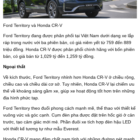
Ford Territory và Honda CR-V
Ford Territory đang được phân phối tại Việt Nam dưới dạng xe lắp
ráp trong nước với ba phiên bản, có giá niêm yết từ 759 đến 889
triệu đồng. Honda CR-V được phân phối chính hãng với bốn phiên
bản, có giá bán từ 1,029 tỷ đến 1,259 tỷ đồng.
Ngoại thất
Về kích thước, Ford Territory nhỉnh hơn Honda CR-V ở chiều rộng,
chiều cao và chiều dài cơ sở. Tuy nhiên, Honda CR-V lại chiếm ưu
thế về khoảng sáng gầm xe, giúp xe hoạt động tốt hơn trên những
địa hình phức tạp.
Ford Territory theo đuổi phong cách mạnh mẽ, thể thao với thiết kế
vuông vức và góc cạnh. Cụm đèn pha được đặt trên hốc gió ở cản
trước, tạo cảm giác mới mẻ. Phần đuôi xe tích hợp đèn hậu LED
với thiết kế tương tự như mẫu Everest.
Honda CR-V mang đậm chất nam tính với những đường nét mạnh