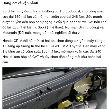
Động cơ và vận hành
Ford Territory được trang bị động cơ 1.5 EcoBoost, cho công suất
cực đại 160 mã lực và mô-men xoắn cực đại 248 Nm. Sức mạnh
được truyền đến hộp số tự động 7 cấp qua bánh trước, với bốn chế
độ lái: Eco (Tiết kiệm), Sport (Thể thao), Normal (Bình thường) và
Mountain (Đồi núi), mang đến trải nghiệm lái thú vị.
Honda CR-V thế hệ mới có hai lựa chọn động cơ, gồm máy xăng
1.5 tăng áp tương tự thế hệ cũ và e:HEV 2.0 hybrid. Bản máy xăng
1.5 tăng áp có công suất 188 mã lực, mô-men xoắn cực đại 240
Nm, đi kèm hộp số CVT và tùy chọn dẫn động một cầu hoặc hai
cầu.