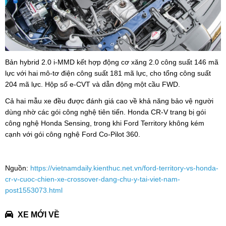
Bản hybrid 2.0 i-MMD kết hợp động cơ xăng 2.0 công suất 146 mã
lực với hai mô-tơ điện công suất 181 mã lực, cho tổng công suất
204 mã lực. Hộp số e-CVT và dẫn động một cầu FWD.
Cả hai mẫu xe đều được đánh giá cao về khả năng bảo vệ người
dùng nhờ các gói công nghệ tiên tiến. Honda CR-V trang bị gói
công nghệ Honda Sensing, trong khi Ford Territory không kém
cạnh với gói công nghệ Ford Co-Pilot 360.
Nguồn:
https://vietnamdaily.kienthuc.net.vn/ford-territory-vs-honda-
cr-v-cuoc-chien-xe-crossover-dang-chu-y-tai-viet-nam-
post1553073.html
XE MỚI VỀ