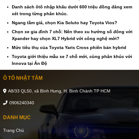
Danh sách ôtô nhập khẩu dưới 600 triệu đồng đáng xem
xét trong từng phân khúc.
Ngang tầm giá, chọn Kia Soluto hay Toyota Vios?
Chọn xe gia đình 7 chỗ: Nên theo xu hướng số đông với
Xpander hay chọn XL7 Hybrid với công nghệ mới?
Mức tiêu thụ của Toyota Yaris Cross phiên bản hybrid
Toyota giới thiệu mẫu xe 7 chỗ mới, cùng phân khúc với
Innova tại Ấn Độ
Ô TÔ NHẬT TÂM
A8/33 QL50, xã Bình Hưng, H. Bình Chánh TP HCM
0906240340
DANH MỤC
Trang Chủ